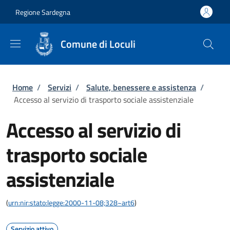
Salta al contenuto principale
Skip to footer content
Regione Sardegna
Comune di Loculi
Briciole di pane
Home
/
Servizi
/
Salute, benessere e assistenza
/
Accesso al servizio di trasporto sociale assistenziale
Accesso al servizio di
trasporto sociale
assistenziale
(
urn:nir:stato:legge:2000-11-08;328~art6
)
Servizio attivo