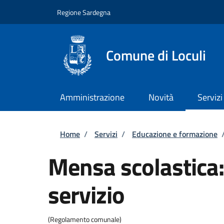
Salta al contenuto principale
Skip to footer content
Regione Sardegna
Comune di Loculi
Amministrazione
Novità
Servizi
Briciole di pane
Home
/
Servizi
/
Educazione e formazione
Mensa scolastica:
servizio
(Regolamento comunale)