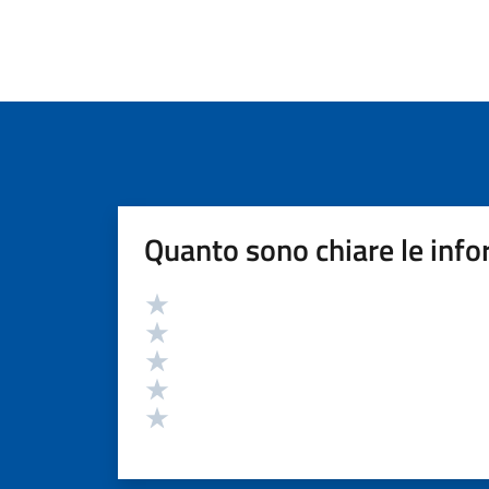
Quanto sono chiare le info
Valutazione
Valuta 5 stelle su 5
Valuta 4 stelle su 5
Valuta 3 stelle su 5
Valuta 2 stelle su 5
Valuta 1 stelle su 5