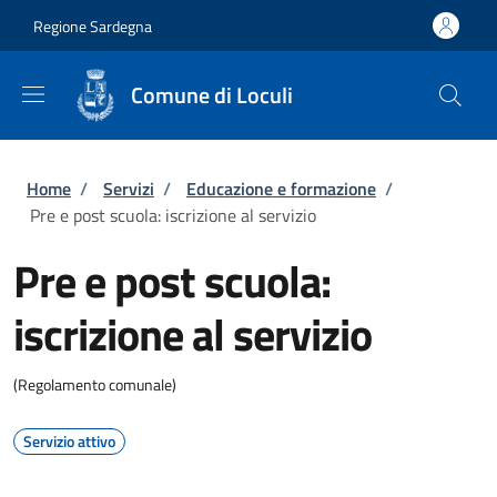
Salta al contenuto principale
Skip to footer content
Regione Sardegna
Comune di Loculi
Briciole di pane
Home
/
Servizi
/
Educazione e formazione
/
Pre e post scuola: iscrizione al servizio
Pre e post scuola:
iscrizione al servizio
(Regolamento comunale)
Servizio attivo