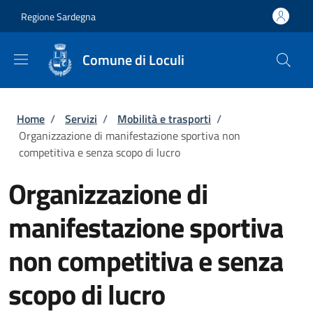
Salta al contenuto principale
Skip to footer content
Regione Sardegna
Comune di Loculi
Briciole di pane
Home
/
Servizi
/
Mobilità e trasporti
/
Organizzazione di manifestazione sportiva non
competitiva e senza scopo di lucro
Organizzazione di
manifestazione sportiva
non competitiva e senza
scopo di lucro