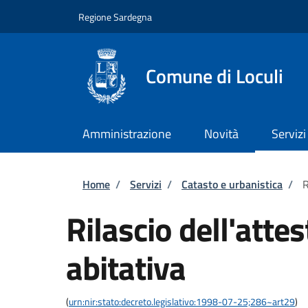
Salta al contenuto principale
Skip to footer content
Regione Sardegna
Comune di Loculi
Amministrazione
Novità
Servizi
Briciole di pane
Home
/
Servizi
/
Catasto e urbanistica
/
R
Rilascio dell'atte
abitativa
(
urn:nir:stato:decreto.legislativo:1998-07-25;286~art29
)