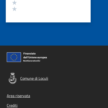
Valuta 2 stelle su 5
Valuta 1 stelle su 5
Comune di Loculi
Footer menu
Area riservata
Crediti