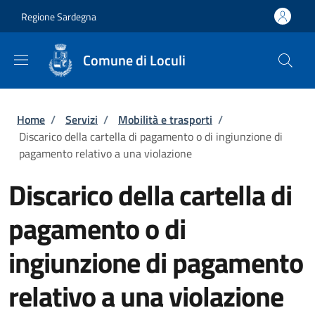
Salta al contenuto principale
Skip to footer content
Regione Sardegna
Comune di Loculi
Briciole di pane
Home
/
Servizi
/
Mobilità e trasporti
/
Discarico della cartella di pagamento o di ingiunzione di
pagamento relativo a una violazione
Discarico della cartella di
pagamento o di
ingiunzione di pagamento
relativo a una violazione