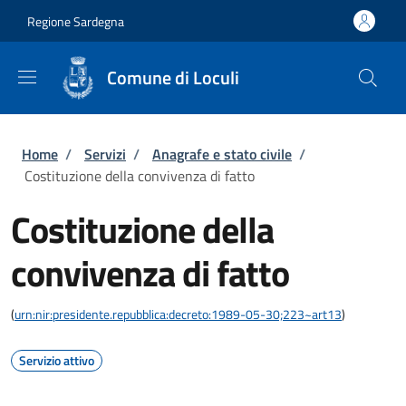
Salta al contenuto principale
Skip to footer content
Regione Sardegna
Comune di Loculi
Briciole di pane
Home
/
Servizi
/
Anagrafe e stato civile
/
Costituzione della convivenza di fatto
Costituzione della
convivenza di fatto
(
urn:nir:presidente.repubblica:decreto:1989-05-30;223~art13
)
Servizio attivo