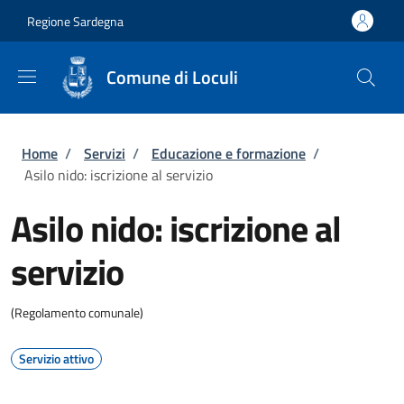
Salta al contenuto principale
Skip to footer content
Regione Sardegna
Comune di Loculi
Briciole di pane
Home
/
Servizi
/
Educazione e formazione
/
Asilo nido: iscrizione al servizio
Asilo nido: iscrizione al
servizio
(Regolamento comunale)
Servizio attivo