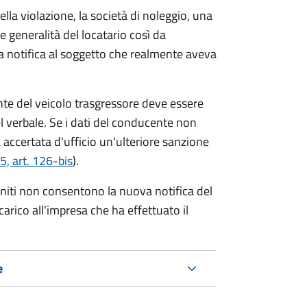
lla violazione, la società di noleggio, una
le generalità del locatario così da
va notifica al soggetto che realmente aveva
te del veicolo trasgressore deve essere
el verbale.
Se i dati del conducente non
 accertata d'ufficio un'ulteriore sanzione
5, art. 126-bis
).
forniti non consentono la nuova notifica del
 carico all'impresa che ha effettuato il
e