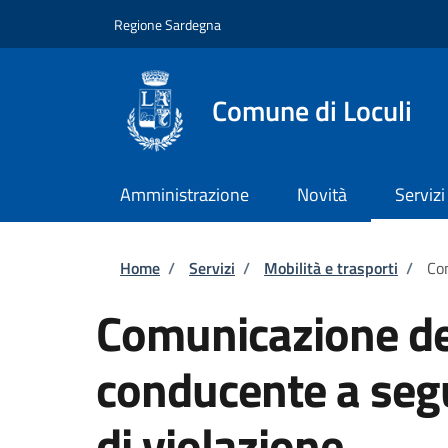
Salta al contenuto principale
Skip to footer content
Regione Sardegna
Comune di Loculi
Amministrazione
Novità
Servizi
Briciole di pane
Home
/
Servizi
/
Mobilità e trasporti
/
Com
Comunicazione dei
conducente a seg
di violazione