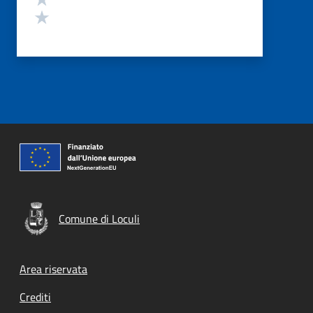
Valuta 1 stelle su 5
Comune di Loculi
Footer menu
Area riservata
Crediti