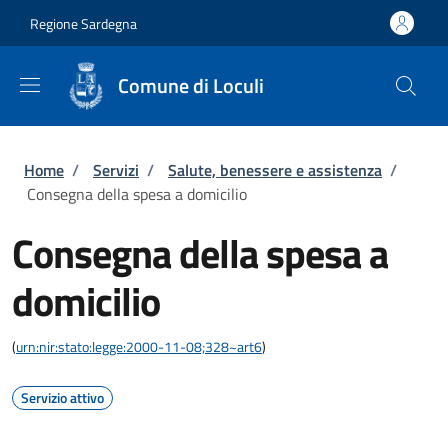
Salta al contenuto principale
Skip to footer content
Regione Sardegna
Comune di Loculi
Briciole di pane
Home
/
Servizi
/
Salute, benessere e assistenza
/
Consegna della spesa a domicilio
Consegna della spesa a
domicilio
(
urn:nir:stato:legge:2000-11-08;328~art6
)
Servizio attivo