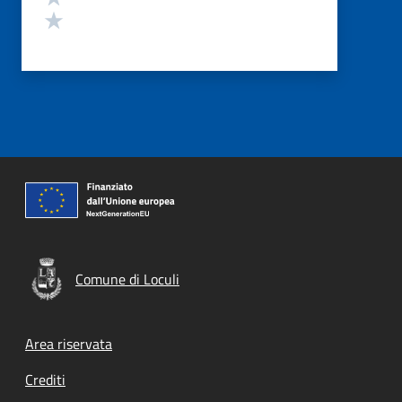
Valuta 1 stelle su 5
Comune di Loculi
Footer menu
Area riservata
Crediti