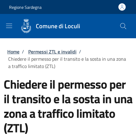
Salta al contenuto principale
Skip to footer content
Regione Sardegna
Comune di Loculi
Briciole di pane
Home
/
Permessi ZTL e invalidi
/
Chiedere il permesso per il transito e la sosta in una zona
a traffico limitato (ZTL)
Chiedere il permesso per
il transito e la sosta in una
zona a traffico limitato
(ZTL)