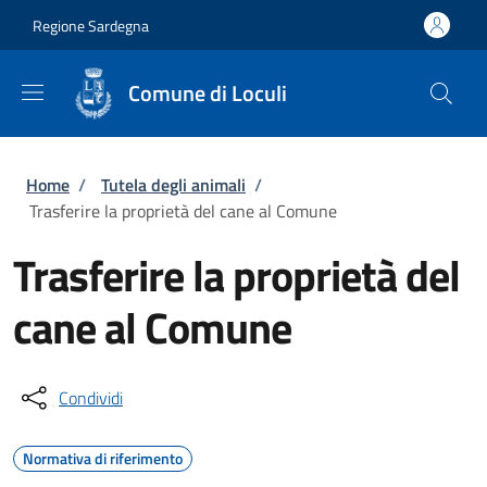
Salta al contenuto principale
Skip to footer content
Regione Sardegna
Comune di Loculi
Briciole di pane
Home
/
Tutela degli animali
/
Trasferire la proprietà del cane al Comune
Trasferire la proprietà del
cane al Comune
Condividi
Normativa di riferimento