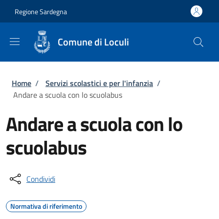
Salta al contenuto principale
Skip to footer content
Regione Sardegna
Comune di Loculi
Briciole di pane
Home
/
Servizi scolastici e per l'infanzia
/
Andare a scuola con lo scuolabus
Andare a scuola con lo
scuolabus
Condividi
Normativa di riferimento